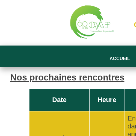
ACCUEIL
Nos prochaines rencontres
Date
Heure
En
da
an