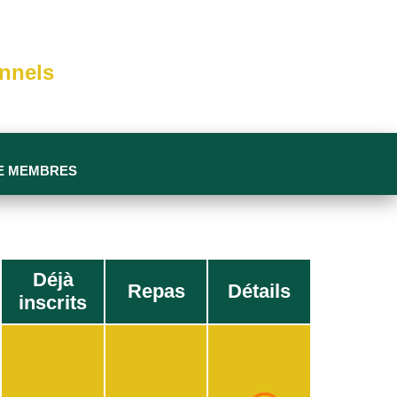
onnels
E MEMBRES
Déjà
Repas
Détails
inscrits