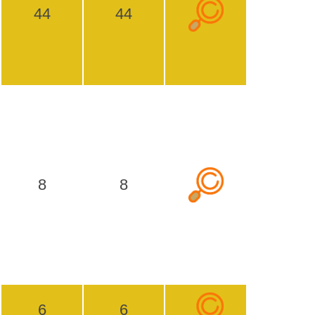
44
44
8
8
6
6