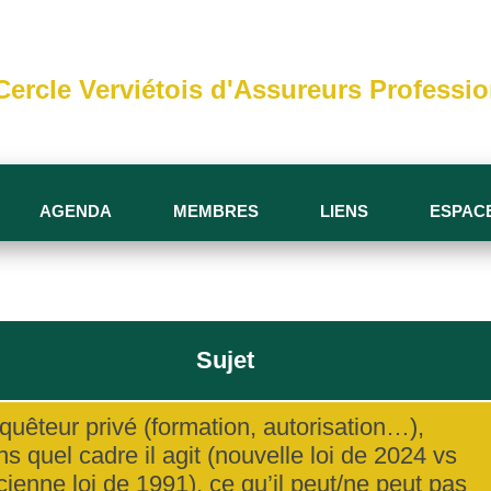
Cercle Verviétois d'Assureurs Professi
AGENDA
MEMBRES
LIENS
ESPAC
Sujet
quêteur privé (formation, autorisation…),
ns quel cadre il agit (nouvelle loi de 2024 vs
cienne loi de 1991), ce qu’il peut/ne peut pas