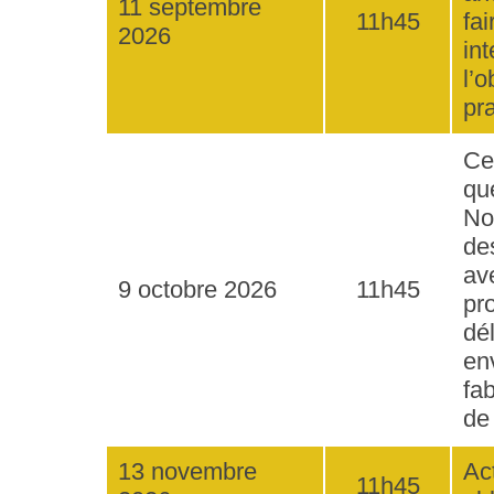
11 septembre
11h45
fa
2026
in
l’
pr
Ce
qu
No
de
av
9 octobre 2026
11h45
pr
dé
en
fa
de
13 novembre
Ac
11h45